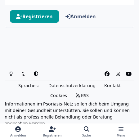
Registrieren
Anmelden
Heller Modus
Dunkler Modus
Systemeinstellung
f
i
y
a
n
o
Sprache
Datenschutzerklärung
Kontakt
c
s
u
e
t
t
Cookies
RSS
b
a
u
Informationen im Psoriasis-Netz sollen dich beim Umgang
o
g
b
mit deiner Gesundheit unterstützen. Sie sollen und können
o
r
e
nicht als professionelle Behandlung oder Beratung
angesehen werden.
k
a
Powered by
Invision Community
m
Anmelden
Registrieren
Suche
Menu