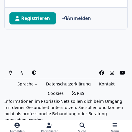
Registrieren
Anmelden
Heller Modus
Dunkler Modus
Systemeinstellung
f
i
y
a
n
o
Sprache
Datenschutzerklärung
Kontakt
c
s
u
e
t
t
Cookies
RSS
b
a
u
Informationen im Psoriasis-Netz sollen dich beim Umgang
o
g
b
mit deiner Gesundheit unterstützen. Sie sollen und können
o
r
e
nicht als professionelle Behandlung oder Beratung
angesehen werden.
k
a
Powered by
Invision Community
m
Anmelden
Registrieren
Suche
Menu