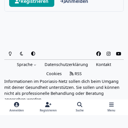
Registrieren
Anmelden
Heller Modus
Dunkler Modus
Systemeinstellung
f
i
y
a
n
o
Sprache
Datenschutzerklärung
Kontakt
c
s
u
e
t
t
Cookies
RSS
b
a
u
Informationen im Psoriasis-Netz sollen dich beim Umgang
o
g
b
mit deiner Gesundheit unterstützen. Sie sollen und können
o
r
e
nicht als professionelle Behandlung oder Beratung
angesehen werden.
k
a
Powered by
Invision Community
m
Anmelden
Registrieren
Suche
Menu