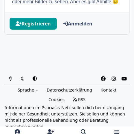
🙂
oder mehr Bilder zu sehen. Aber es gibt Abhilfe
Registrieren
Anmelden
Heller Modus
Dunkler Modus
Systemeinstellung
f
i
y
a
n
o
Sprache
Datenschutzerklärung
Kontakt
c
s
u
e
t
t
Cookies
RSS
b
a
u
Informationen im Psoriasis-Netz sollen dich beim Umgang
o
g
b
mit deiner Gesundheit unterstützen. Sie sollen und können
o
r
e
nicht als professionelle Behandlung oder Beratung
angesehen werden.
k
a
Powered by
Invision Community