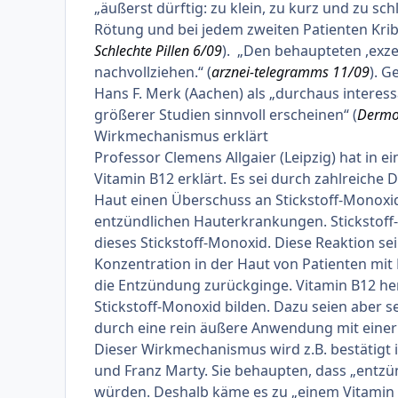
„äußerst dürftig: zu klein, zu kurz und zu sc
Rötung und bei jedem zweiten Patienten Kri
Schlechte Pillen 6/09
). „Den behaupteten ,exze
nachvollziehen.“ (
arznei-telegramms 11/09
). G
Hans F. Merk (Aachen) als „durchaus interessa
größerer Studien sinnvoll erscheinen“ (
DermoT
Wirkmechanismus erklärt
Professor Clemens Allgaier (Leipzig) hat in e
Vitamin B12 erklärt. Es sei durch zahlreiche 
Haut einen Überschuss an Stickstoff-Monoxid 
entzündlichen Hauterkrankungen. Stickstoff
dieses Stickstoff-Monoxid. Diese Reaktion sei
Konzentration in der Haut von Patienten mit
die Entzündung zurückginge. Vitamin B12 
Stickstoff-Monoxid bilden. Dazu seien aber s
durch eine rein äußere Anwendung mit einer 
Dieser Wirkmechanismus wird z.B. bestätigt i
und Franz Marty. Sie behaupten, dass „entz
würden. Deshalb käme es zu „einem Vitamin 