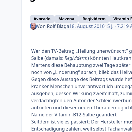
Avocado
Mavena
Regividerm
Vitamin 
Von
Rolf Blaga
18. August 2010
15 J.
· 7.219 
Wer den TV-Beitrag „Heilung unerwünscht“ ge
Salbe (damals:
Regividerm
) könnten Hautkran
Martens diese Behauptung zwei Tage später 
noch von „Linderung“ sprach, blieb das Heil
Gegen diese Aussage des Beitrags wurde heft
kranker Menschen unverantwortlich umgegan
ausgeben, dessen Wirkung zweifelhaft, zum
verdächtigten den Autor der Schleichwerbun
aufriefen und dieser neuen
Therapiemöglich
Name der Vitamin-B12-Salbe geändert
Seitdem ist vieles passiert: Der Hersteller 
Entschädigung zahlen, weil selbst Fachanwäl