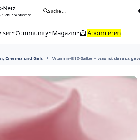
s-Netz
Suche …
t Schuppenflechte
iser
Community
Magazin
Abonnieren
n, Cremes und Gels
Vitamin-B12-Salbe – was ist daraus ge