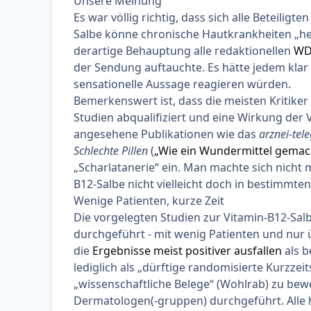
Unsere Meinung
Es war völlig richtig, dass sich alle Beteili
Salbe könne chronische Hautkrankheiten „heil
derartige Behauptung alle redaktionellen
WDR
der Sendung auftauchte. Es hätte jedem klar 
sensationelle Aussage reagieren würden.
Bemerkenswert ist, dass die meisten Kritike
Studien abqualifiziert und eine Wirkung der 
angesehene Publikationen wie das
arznei-te
Schlechte Pillen
(
„Wie ein Wundermittel gemac
„Scharlatanerie“ ein. Man machte sich nicht
B12-Salbe nicht vielleicht doch in bestimmten
Wenige Patienten, kurze Zeit
Die vorgelegten Studien zur Vitamin-B12-Sal
durchgeführt - mit wenig Patienten und nur üb
die
Ergebnisse meist positiver ausfallen
als b
lediglich als „dürftige randomisierte Kurzzeit
„wissenschaftliche Belege“ (Wohlrab) zu be
Dermatologen(-gruppen) durchgeführt. Alle h