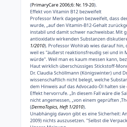
(
PrimaryCare 2006;6: Nr. 19-20
).
Effekt von Vitamin B12 bezweifelt
Professor Merk dagegen bezweifelt, dass der a
wurde, „auf den Vitamin-B12-Gehalt zurückge
instabil und damit schwer nachweisbar. Mit g
antioxidativ wirkenden Substanzen diskutieren
1/2010
). Professor Wohlrab wies darauf hin,
weil es "äußerst reaktionsfreudig sei und i
würde". Weil man es kaum messen kann, bezw
Haut wirklich überschüssiges Stickstoff-Mono
Dr. Claudia Schöllmann (Königswinter) und Dr
wissenschaftlich nicht belegt, welche Substa
dem Hinweis auf das Advocado-Öl halten sie 
Effekt hervorrufe. „In diesem Fall wäre die Sa
nicht angemessen, „von einem geprüften ,The
(
DermoTopics, Heft 1/2010
).
Unabhängig davon gibt es eine Sicherheit: An
2009) nichts auszusetzen. "Selbst die Verpac