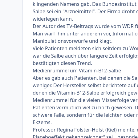
klingenden Namens gab. Das Bundesinstitut 
Salbe sei ein "Arzneimittel". Der Firma droh
widerlegen kann.
Der Autor des TV-Beitrags wurde vom WDR fü
Man warf ihm unter anderem vor, Informatio
Manipulationsvorwürfe und klagt.
Viele Patienten meldeten sich seitdem zu Wo
war die Salbe auch über längere Zeit erfolgl
bestätigten diesen Trend.
Medienrummel um Vitamin-B12-Salbe
Aber es gab auch Patienten, bei denen die S
weniger. Der Hersteller selbst berichtete auf 
denen die Vitamin-B12-Salbe erfolgreich gew
Medienrummel für die vielen Misserfolge ver
Patienten vermutlich viel zu hoch gewesen. Di
schwere Fälle, sondern für die leichten ode
Ekzems.
Professor Regina Fölster-Holst (Kiel) meinte
Placeboeffekt gekennzeichnet“ sei, „besonde