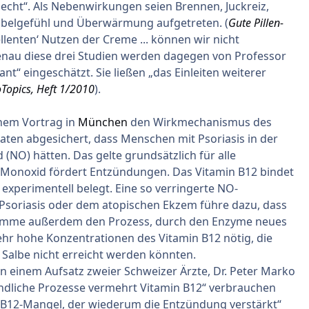
hlecht“. Als Nebenwirkungen seien Brennen, Juckreiz,
bbelgefühl und Überwärmung aufgetreten. (
Gute Pillen-
llenten‘ Nutzen der Creme ... können wir nicht
enau diese drei Studien werden dagegen von Professor
nt“ eingeschätzt. Sie ließen „das Einleiten weiterer
opics, Heft 1/2010
).
inem Vortrag in
München
den Wirkmechanismus des
Daten abgesichert, dass Menschen mit Psoriasis in der
(NO) hätten. Das gelte grundsätzlich für alle
-Monoxid fördert Entzündungen. Das Vitamin B12 bindet
 experimentell belegt. Eine so verringerte NO-
 Psoriasis oder dem atopischen Ekzem führe dazu, dass
hemme außerdem den Prozess, durch den Enzyme neues
ehr hohe Konzentrationen des Vitamin B12 nötig, die
Salbe nicht erreicht werden könnten.
n einem Aufsatz zweier Schweizer Ärzte, Dr. Peter Marko
ündliche Prozesse vermehrt Vitamin B12“ verbrauchen
B12-Mangel, der wiederum die Entzündung verstärkt“