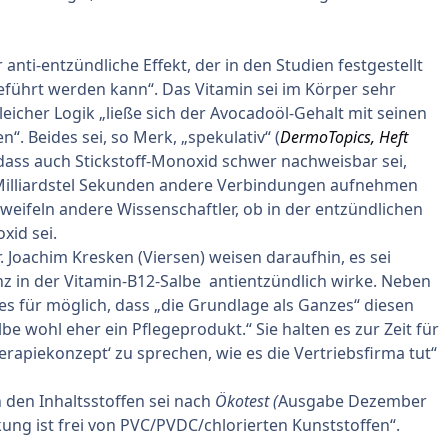
nti-entzündliche Effekt, der in den Studien festgestellt
führt werden kann“. Das Vitamin sei im Körper sehr
leicher Logik „ließe sich der Avocadoöl-Gehalt mit seinen
“. Beides sei, so Merk, „spekulativ“ (
DermoTopics, Heft
 dass auch Stickstoff-Monoxid schwer nachweisbar sei,
n Milliardstel Sekunden andere Verbindungen aufnehmen
eifeln andere Wissenschaftler, ob in der entzündlichen
xid sei.
. Joachim Kresken (Viersen) weisen daraufhin, es sei
nz in der Vitamin-B12-Salbe antientzündlich wirke. Neben
es für möglich, dass „die Grundlage als Ganzes“ diesen
lbe wohl eher ein Pflegeprodukt.“ Sie halten es zur Zeit für
rapiekonzept‘ zu sprechen, wie es die Vertriebsfirma tut“
 den Inhaltsstoffen sei nach
Ökotest (
Ausgabe Dezember
kung ist frei von PVC/PVDC/chlorierten Kunststoffen“.