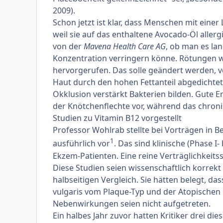
2009).
Schon jetzt ist klar, dass Menschen mit einer 
weil sie auf das enthaltene Avocado-Öl allerg
von der
Mavena Health Care AG
, ob man es lan
Konzentration verringern könne. Rötungen w
hervorgerufen. Das solle geändert werden, v
Haut durch den hohen Fettanteil abgedichtet
Okklusion verstärkt Bakterien bilden. Gute E
der Knötchenflechte vor, während das chron
Studien zu Vitamin B12 vorgestellt
Professor Wohlrab stellte bei Vorträgen in B
1
ausführlich vor
. Das sind klinische (Phase I-
Ekzem-Patienten. Eine reine Verträglichkeit
Diese Studien seien wissenschaftlich korrekt
halbseitigen Vergleich. Sie hätten belegt, da
vulgaris vom Plaque-Typ und der Atopischen 
Nebenwirkungen seien nicht aufgetreten.
Ein halbes Jahr zuvor hatten Kritiker drei die