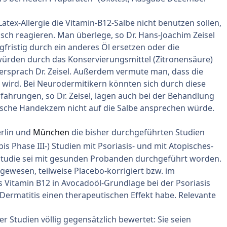
Latex-Allergie die Vitamin-B12-Salbe nicht benutzen sollen,
isch reagieren. Man überlege, so Dr. Hans-Joachim Zeisel
gfristig durch ein anderes Öl ersetzen oder die
ürden durch das Konservierungsmittel (Zitronensäure)
ersprach Dr. Zeisel. Außerdem vermute man, dass die
 wird. Bei Neurodermitikern könnten sich durch diese
rfahrungen, so Dr. Zeisel, lägen auch bei der Behandlung
ische Handekzem nicht auf die Salbe ansprechen würde.
erlin und
München
die bisher durchgeführten Studien
 bis Phase III-) Studien mit Psoriasis- und mit Atopisches-
sstudie sei mit gesunden Probanden durchgeführt worden.
 gewesen, teilweise Placebo-korrigiert bzw. im
ss Vitamin B12 in Avocadoöl-Grundlage bei der Psoriasis
Dermatitis einen therapeutischen Effekt habe. Relevante
ser Studien völlig gegensätzlich bewertet: Sie seien