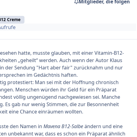
Mitglieder, die folgen
B12 Creme
Aufrufe
sehen hatte, musste glauben, mit einer Vitamin-B12-
kheiten „geheilt“ werden. Auch wenn der Autor Klaus
in der Sendung "Hart aber fair" zurücknahm und nur
versprechen im Gedächtnis haften.
ig protestiert: Man sei mit der Hoffnung chronisch
gen. Menschen würden ihr Geld für ein Präparat
indest völlig ungenügend nachgewiesen sei. Manche
g. Es gab nur wenig Stimmen, die zur Besonnenheit
keit eine Chance einräumen
wollten.
musste den Namen in
Mavena B12-Salbe
ändern und eine
ten unbekannt war, dass es schon ein Präparat ähnlich