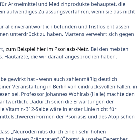
für Arzneimittel und Medizinprodukte behauptet, die
t ein aufwendiges Zulassungsverfahren, wenn sie das nicht
r alleinverantwortlich befunden und
fristlos entlassen
.
nen unterdrückt zu haben. Martens verwehrt sich gegen
rt,
zum Beispiel hier im Psoriasis-Netz
. Bei den meisten
os. Hautärzte, die wir darauf angesprochen haben,
albe gewirkt hat - wenn auch zahlenmäßig deutlich
einer Veranstaltung in Berlin von eindrucksvollen Fällen, in
esen sei. Professor Johannes Wohlrab (Halle) machte den
antwortlich. Dadurch seien die Erwartungen der
e Vitamin-B12-Salbe wäre in erster Linie nicht für
r mittelschweren Formen der Psoriasis und des Atopischen
, dass „Neurodermitis durch einen sehr hohen
rs bei neuen Präparaten“ (
Ökotest
, Ausgabe Dezember