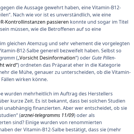
gten gegen die Aussage gewehrt haben, eine Vitamin-B12-
en“. Nach wie vor ist es unverständlich, wie eine
-Kontrollinstanzen passieren
konnte und sogar im Titel
sein müssen, wie die Betroffenen auf so eine
r im gleichen Atemzug und sehr vehement die vorgelegten
Vitamin-B12-Salbe generell bezweifelt haben. Selbst so
legramm
(„
Vorsicht Desinformation
“) oder
Gute Pillen-
ht wird“
) ordneten das Präparat eher in die Kategorie
 mehr die Mühe, genauer zu unterscheiden, ob die Vitamin-
 Fällen wirken könne.
be wurden mehrheitlich im Auftrag des Herstellers
er kurze Zeit. Es ist bekannt, dass bei solchen Studien
ei unabhängig finanzierten. Aber wer entscheidet, ob sie
studien“ (
arznei-telegramms 11/09
) oder als
werten sind? Einige wurden von renommierten
aben der Vitamin-B12-Salbe bestätigt, dass sie (mehr