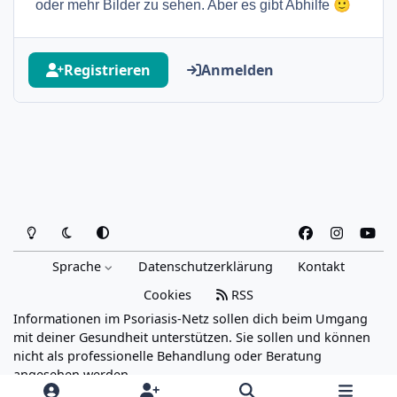
🙂
oder mehr Bilder zu sehen. Aber es gibt Abhilfe
Registrieren
Anmelden
Heller Modus
Dunkler Modus
Systemeinstellung
f
i
y
a
n
o
Sprache
Datenschutzerklärung
Kontakt
c
s
u
e
t
t
Cookies
RSS
b
a
u
Informationen im Psoriasis-Netz sollen dich beim Umgang
o
g
b
mit deiner Gesundheit unterstützen. Sie sollen und können
o
r
e
nicht als professionelle Behandlung oder Beratung
angesehen werden.
k
a
Powered by
Invision Community