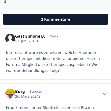
2 Kommentare
Gast Simone B.
Gäste
13. Juni 2016
10 J.
Interessant wäre es zu wissen, welche Hautärzte
diese Therapie mit diesem Gerät anbieten. Hat ein
Forums-Mitglied diese Therapie ausprobiert? Wie
war der Behandlungserfolg?
Burg
Erstel
Benutzer
26. März 2024
2 J.
Frau Simone, unter Skintrek lassen sich Praxen