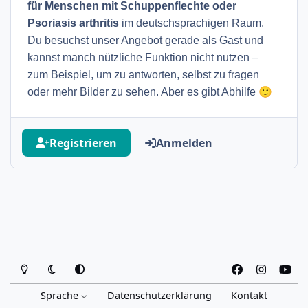
für Menschen mit Schuppenflechte oder
Psoriasis arthritis
im deutschsprachigen Raum.
Du besuchst unser Angebot gerade als Gast und
kannst manch nützliche Funktion nicht nutzen –
zum Beispiel, um zu antworten, selbst zu fragen
🙂
oder mehr Bilder zu sehen. Aber es gibt Abhilfe
Registrieren
Anmelden
Heller Modus
Dunkler Modus
Systemeinstellung
f
i
y
a
n
o
Sprache
Datenschutzerklärung
Kontakt
c
s
u