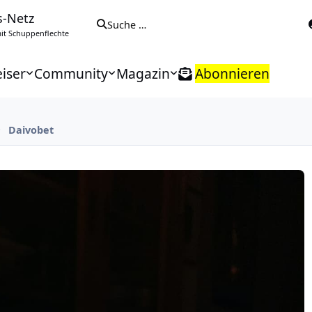
s-Netz
Suche …
t Schuppenflechte
iser
Community
Magazin
Abonnieren
Daivobet