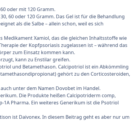
 60 oder mit 120 Gramm.
t 30, 60 oder 120 Gramm. Das Gel ist für die Behandlung
gnet als die Salbe – allein schon, weil es sich
s Medikament Xamiol, das die gleichen Inhaltsstoffe wie
 Therapie der Kopfpsoriasis zugelassen ist – während das
rper zum Einsatz kommen kann.
orzugt, kann zu
Enstilar
greifen.
potriol und Betamethason. Calcipotriol ist ein Abkömmling
etamethasondipropionat) gehört zu den Corticosteroiden,
t auch unter dem Namen Dovobet im Handel.
nerikum. Die Produkte heißen Calcipotriderm comp,
p-1A Pharma. Ein weiteres Generikum ist die Psotriol
ison ist
Daivonex
. In diesem Beitrag geht es aber nur um