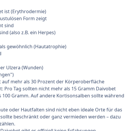
t ist (Erythrodermie)
 pustulösen Form zeigt
t sind
nd (also z.B. ein Herpes)
 als gewöhnlich (Hautatrophie)
d
der Ulzera (Wunden)
ngen")
 auf mehr als 30 Prozent der Körperoberfläche
: Pro Tag sollten nicht mehr als 15 Gramm Daivobet
s 100 Gramm. Auf andere Kortisonsalben sollte während
ute oder Hautfalten sind nicht eben ideale Orte für das
e sollte beschränkt oder ganz vermieden werden – dazu
zählen.
Daivobet gibt es offiziell keine Erfahrungen.