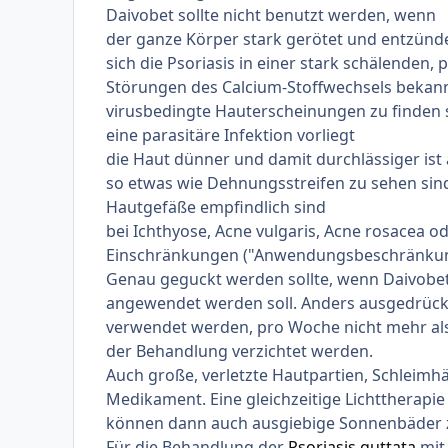
Daivobet sollte nicht benutzt werden, wenn
der ganze Körper stark gerötet und entzünde
sich die Psoriasis in einer stark schälenden,
Störungen des Calcium-Stoffwechsels bekann
virusbedingte Hauterscheinungen zu finden si
eine parasitäre Infektion vorliegt
die Haut dünner und damit durchlässiger ist
so etwas wie Dehnungsstreifen zu sehen sin
Hautgefäße empfindlich sind
bei Ichthyose, Acne vulgaris, Acne rosacea o
Einschränkungen ("Anwendungsbeschränku
Genau geguckt werden sollte, wenn Daivobet
angewendet werden soll. Anders ausgedrückt
verwendet werden, pro Woche nicht mehr al
der Behandlung verzichtet werden.
Auch große, verletzte Hautpartien, Schleimhä
Medikament. Eine gleichzeitige Lichttherapi
können dann auch ausgiebige Sonnenbäder 
Für die Behandlung der
Psoriasis guttata
mit 