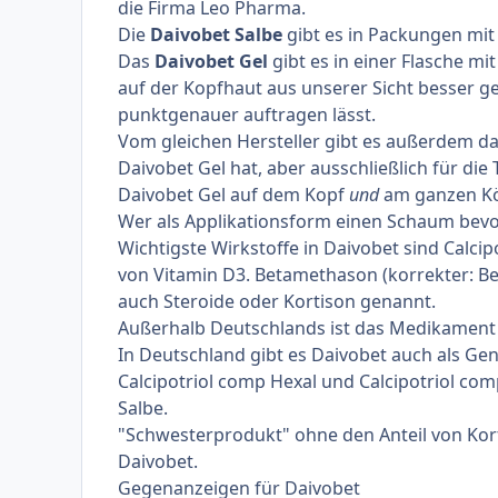
die Firma Leo Pharma.
Die
Daivobet Salbe
gibt es in Packungen mit
Das
Daivobet Gel
gibt es in einer Flasche mi
auf der Kopfhaut aus unserer Sicht besser geei
punktgenauer auftragen lässt.
Vom gleichen Hersteller gibt es außerdem da
Daivobet Gel hat, aber ausschließlich für die
Daivobet Gel auf dem Kopf
und
am ganzen Kö
Wer als Applikationsform einen Schaum bev
Wichtigste Wirkstoffe in Daivobet sind Calci
von Vitamin D3. Betamethason (korrekter: B
auch Steroide oder Kortison genannt.
Außerhalb Deutschlands ist das Medikamen
In Deutschland gibt es Daivobet auch als Ge
Calcipotriol comp Hexal und Calcipotriol com
Salbe.
"Schwesterprodukt" ohne den Anteil von Kort
Daivobet.
Gegenanzeigen für Daivobet