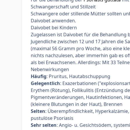
Schwangerschaft und Stillzeit
Schwangere oder stillende Mütter sollten un
Daivobet anwenden.
Daivobet bei Kindern
Zugelassen ist Daivobet für die Behandlung b
Jugendliche zwischen 12 und 17 Jahren die Sa
(maximal 56 Gramm pro Woche, also eine klei
nichts nachzulesen, aber immerhin gab es o
als bei Erwachsenen. Allerdings: Mit 33 Teilne
Nebenwirkungen
Häufig
: Pruritus, Hautabschuppung
Gelegentlich
: Exazerbationen ("explosionsart
Erythem (Rötung), Follikulitis (Entzündung de
Pigmentveränderungen, Hautinfektionen, H
(kleinere Blutungen in der Haut), Brennen
Selten
: Überempfindlichkeit, Hyperkalzämie,
pustulöse Psoriasis
Sehr selten
: Angio- u. Gesichtsödem, system