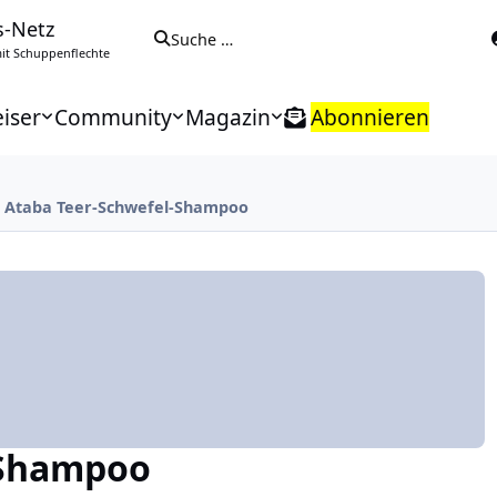
s-Netz
Suche …
t Schuppenflechte
iser
Community
Magazin
Abonnieren
Ataba Teer-Schwefel-Shampoo
-Shampoo