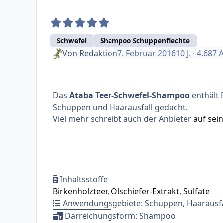
Schwefel
Shampoo Schuppenflechte
Von
Redaktion
7. Februar 2016
10 J.
· 4.687 
Das
Ataba Teer-Schwefel-Shampoo
enthält 
Schuppen und Haarausfall gedacht.
Viel mehr schreibt auch der Anbieter
auf sein
Inhaltsstoffe
Birkenholzteer
Ölschiefer-Extrakt
Sulfate
Anwendungsgebiete: Schuppen, Haarausfa
Darreichungsform: Shampoo