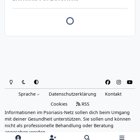
Heller Modus
Dunkler Modus
Systemeinstellung
f
i
y
a
n
o
Sprache
Datenschutzerklärung
Kontakt
c
s
u
e
t
t
Cookies
RSS
b
a
u
Informationen im Psoriasis-Netz sollen dich beim Umgang
o
g
b
mit deiner Gesundheit unterstützen. Sie sollen und können
o
r
e
nicht als professionelle Behandlung oder Beratung
angesehen werden.
k
a
Powered by
Invision Community