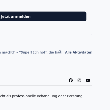
Jetzt anmelden
chen macht!" – "Super! Ich hoff, die haben gleich ein Schwimmbe
Alle Aktivitäten
f
i
y
a
n
o
c
s
u
icht als professionelle Behandlung oder Beratung
e
t
t
b
a
u
o
g
b