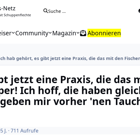
s-Netz
Suche …
t Schuppenflechte
iser
Community
Magazin
Abonnieren
Ich hab gehört, es gibt jetzt eine Praxis, die das mit den Fis
bt jetzt eine Praxis, die das 
er! Ich hoff, die haben gleic
eben mir vorher 'nen Tauch
0
5 J.
· 711 Aufrufe