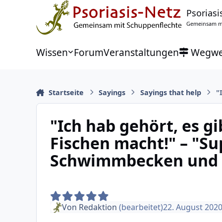
Zu Inhalt springen
Psoriasi
Gemeinsam mi
Wissen
Forum
Veranstaltungen
Wegwe
Startseite
Sayings
Sayings that help
"
"Ich hab gehört, es gi
Fischen macht!" – "Sup
Schwimmbecken und g
Von
Redaktion
(bearbeitet)
22. August 202