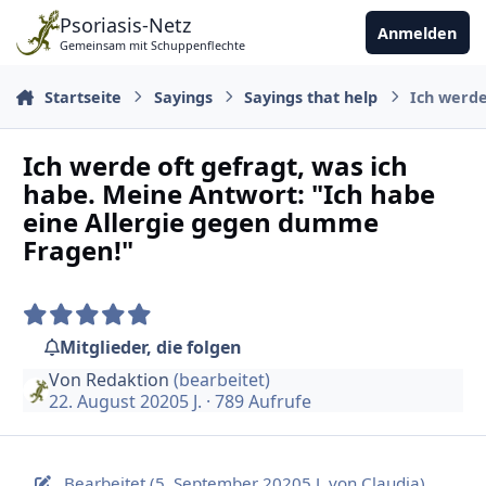
Zu Inhalt springen
Psoriasis-Netz
Anmelden
Gemeinsam mit Schuppenflechte
Startseite
Sayings
Sayings that help
Ich werde
Ich werde oft gefragt, was ich
habe. Meine Antwort: "Ich habe
eine Allergie gegen dumme
Fragen!"
Mitglieder, die folgen
Von
Redaktion
(bearbeitet)
22. August 2020
5 J.
· 789 Aufrufe
Bearbeitet (
5. September 2020
5 J.
von Claudia)