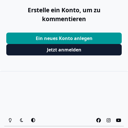
Erstelle ein Konto, um zu
kommentieren
Ein neues Konto anlegen
Jetzt anmelden
Heller Modus
Dunkler Modus
Systemeinstellung
f
i
y
a
n
o