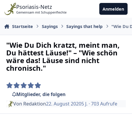
Zu Inhalt springen
Psoriasis-Netz
Anmelden
Gemeinsam mit Schuppenflechte
Startseite
Sayings
Sayings that help
"Wie Du D
"Wie Du Dich kratzt, meint man,
Du hättest Läuse!" – "Wie schön
wäre das! Läuse sind nicht
chronisch."
Mitglieder, die folgen
Von
Redaktion
22. August 2020
5 J.
· 703 Aufrufe