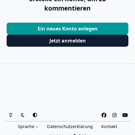
kommentieren
Ein neues Konto anlegen
Jetzt anmelden
Heller Modus
Dunkler Modus
Systemeinstellung
f
i
y
a
n
o
Sprache
Datenschutzerklärung
Kontakt
c
s
u