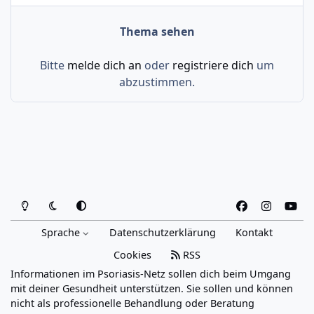
Thema sehen
Bitte
melde dich an
oder
registriere dich
um
abzustimmen.
Heller Modus
Dunkler Modus
Systemeinstellung
f
i
y
a
n
o
Sprache
Datenschutzerklärung
Kontakt
c
s
u
e
t
t
Cookies
RSS
b
a
u
Informationen im Psoriasis-Netz sollen dich beim Umgang
o
g
b
mit deiner Gesundheit unterstützen. Sie sollen und können
o
r
e
nicht als professionelle Behandlung oder Beratung