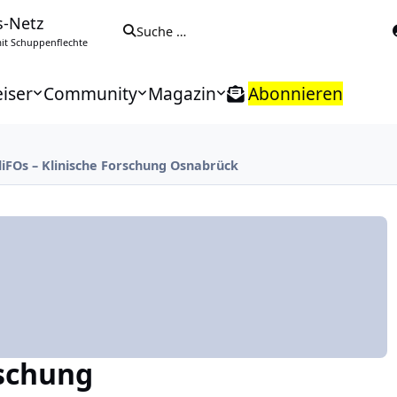
s-Netz
Suche …
t Schuppenflechte
iser
Community
Magazin
Abonnieren
liFOs – Klinische Forschung Osnabrück
rschung