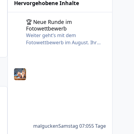
Hervorgehobene Inhalte
🏆 Neue Runde im Fotowettbewerb
🏆 Neue Runde im
Fotowettbewerb
Weiter geht’s mit dem
Fotowettbewerb im August. Ihr
habt gewählt und das Thema
heißt: Lieblingsplatz 🛀 🌴 ⛵
malgucken
Samstag 07:05
5 Tage