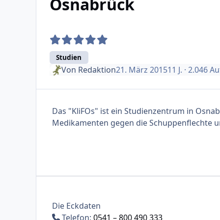
Osnabrück
Studien
Von
Redaktion
21. März 2015
11 J.
· 2.046 Au
Das "KliFOs" ist ein Studienzentrum in Osnab
Medikamenten gegen die Schuppenflechte un
Die Eckdaten
Telefon:
0541 – 800 490 333