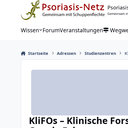
Zu Inhalt springen
Psoriasi
Gemeinsam mi
Wissen
Forum
Veranstaltungen
Wegwe
Startseite
Adressen
Studienzentren
K
KliFOs – Klinische Fo