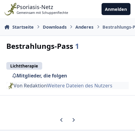
Zu Inhalt springen
Psoriasis-Netz
Anmelden
Gemeinsam mit Schuppenflechte
Startseite
Downloads
Anderes
Bestrahlungs-
Bestrahlungs-Pass
1
Lichttherapie
Mitglieder, die folgen
Von
Redaktion
Weitere Dateien des Nutzers
Vorherige Karussell-Folie
Nächste Karussell-Folie