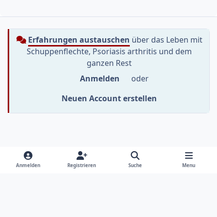
Erfahrungen austauschen
über das Leben mit
Schuppenflechte, Psoriasis arthritis und dem
ganzen Rest
Anmelden
oder
Neuen Account erstellen
Heller Modus
Dunkler Modus
Systemeinstellung
f
i
y
Anmelden
Registrieren
Suche
Menu
a
n
o
Sprache
Datenschutzerklärung
Kontakt
c
s
u
e
t
t
Cookies
RSS
b
a
u
Informationen im Psoriasis-Netz sollen dich beim Umgang