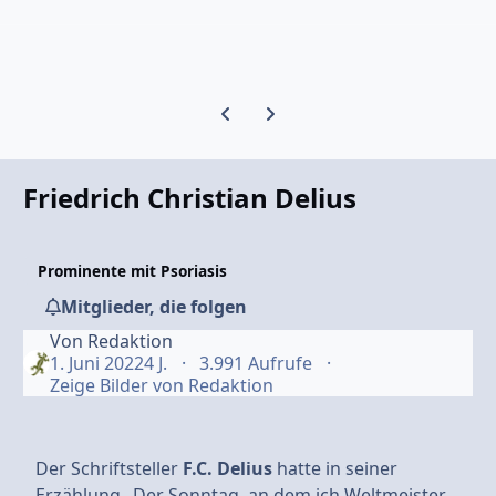
Vorherige Karussell-Folie
Nächste Karussell-Folie
Friedrich Christian Delius
Prominente mit Psoriasis
Mitglieder, die folgen
Von
Redaktion
1. Juni 2022
4 J.
3.991 Aufrufe
Zeige Bilder von Redaktion
Der Schriftsteller
F.C. Delius
hatte in seiner
Erzählung „Der Sonntag, an dem ich Weltmeister