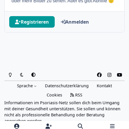
🙂
oder mehr Bilder zu sehen. Aber es gibt Abhilfe
Registrieren
Anmelden
Heller Modus
Dunkler Modus
Systemeinstellung
f
i
y
a
n
o
Sprache
Datenschutzerklärung
Kontakt
c
s
u
e
t
t
Cookies
RSS
b
a
u
Informationen im Psoriasis-Netz sollen dich beim Umgang
o
g
b
mit deiner Gesundheit unterstützen. Sie sollen und können
o
r
e
nicht als professionelle Behandlung oder Beratung
angesehen werden.
k
a
Powered by
Invision Community
m