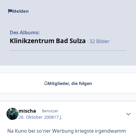
Melden
Des Albums:
Klinikzentrum Bad Sulza
· 32 Bilder
Mitglieder, die folgen
mischa
Erstel
Benutzer
26. Oktober 2008
17 J.
Na Kuno bei so'ner Werbung kriegste irgendwamm