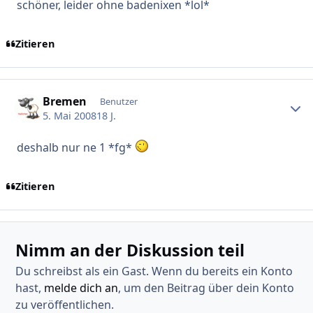
schöner, leider ohne badenixen *lol*
Zitieren
Bremen
Erstel
Benutzer
5. Mai 2008
18 J.
deshalb nur ne 1 *fg*
Zitieren
Nimm an der Diskussion teil
Du schreibst als ein Gast. Wenn du bereits ein Konto
hast,
melde dich an
, um den Beitrag über dein Konto
zu veröffentlichen.