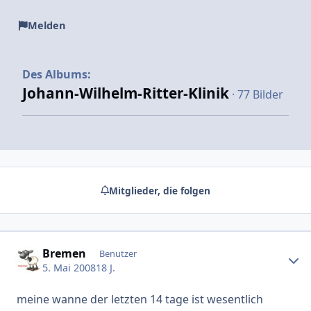
Melden
Des Albums:
Johann-Wilhelm-Ritter-Klinik
· 77 Bilder
Mitglieder, die folgen
Bremen
Erstel
Benutzer
5. Mai 2008
18 J.
meine wanne der letzten 14 tage ist wesentlich