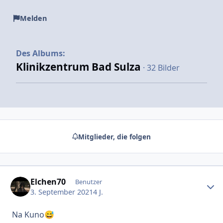
Melden
Des Albums:
Klinikzentrum Bad Sulza
· 32 Bilder
Mitglieder, die folgen
Elchen70
Erstel
Benutzer
3. September 2021
4 J.
Na Kuno
😅