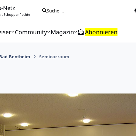
s-Netz
Suche …
t Schuppenflechte
iser
Community
Magazin
Abonnieren
 Bad Bentheim
Seminarraum