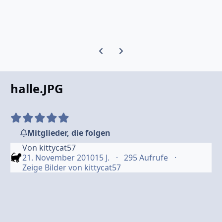
Vorherige Karussell-Folie
Nächste Karussell-Folie
halle.JPG
Mitglieder, die folgen
Von
kittycat57
21. November 2010
15 J.
295 Aufrufe
Zeige Bilder von kittycat57