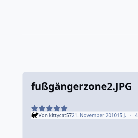
fußgängerzone2.JPG
Von
kittycat57
21. November 2010
15 J.
4