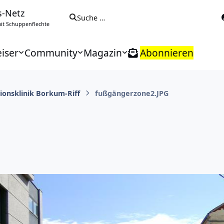
s-Netz
Suche …
t Schuppenflechte
iser
Community
Magazin
Abonnieren
tionsklinik Borkum-Riff
fußgängerzone2.JPG