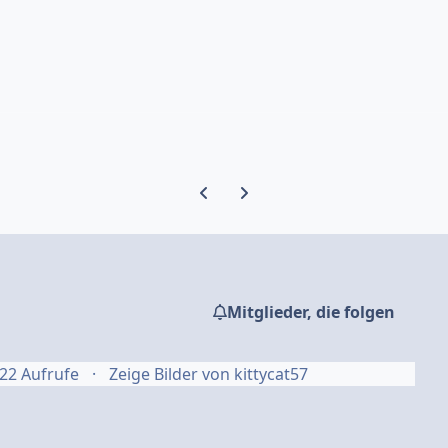
Vorherige Karussell-Folie
Nächste Karussell-Folie
Mitglieder, die folgen
22 Aufrufe
Zeige Bilder von kittycat57