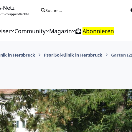
s-Netz
Suche …
t Schuppenflechte
iser
Community
Magazin
Abonnieren
inik in Hersbruck
PsoriSol-Klinik in Hersbruck
Garten (2