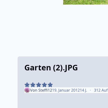
Garten (2).JPG
Von
Steffi12
19. Januar 2012
14 J.
312 Auf