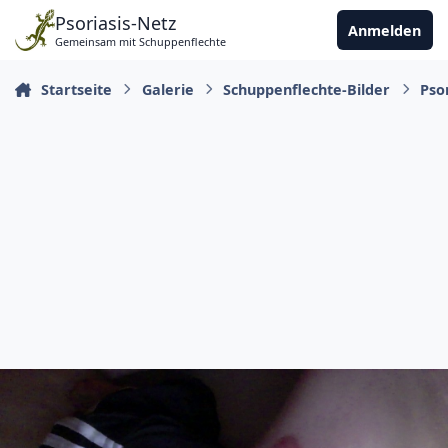
Zu Inhalt springen
Psoriasis-Netz
Anmelden
Gemeinsam mit Schuppenflechte
Startseite
Galerie
Schuppenflechte-Bilder
Pso