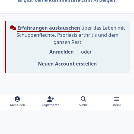
Es gibt keine Kommentare zum Anzeigen.
Erfahrungen austauschen
über das Leben mit
Schuppenflechte, Psoriasis arthritis und dem
ganzen Rest
Anmelden
oder
Neuen Account erstellen
Heller Modus
Dunkler Modus
Systemeinstellung
f
i
y
Anmelden
Registrieren
Suche
Menu
a
n
o
Sprache
Datenschutzerklärung
Kontakt
c
s
u
e
t
t
Cookies
RSS