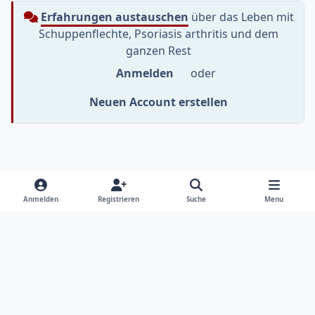
Erfahrungen austauschen
über das Leben mit
Schuppenflechte, Psoriasis arthritis und dem
ganzen Rest
Anmelden
oder
Neuen Account erstellen
Heller Modus
Dunkler Modus
Systemeinstellung
f
i
y
Anmelden
Registrieren
Suche
Menu
a
n
o
Sprache
Datenschutzerklärung
Kontakt
c
s
u
e
t
t
Cookies
RSS
b
a
u
Informationen im Psoriasis-Netz sollen dich beim Umgang
o
g
b
mit deiner Gesundheit unterstützen. Sie sollen und können
o
r
e
nicht als professionelle Behandlung oder Beratung