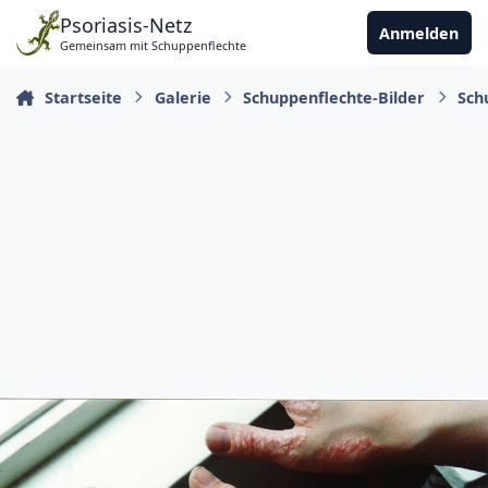
Zu Inhalt springen
Psoriasis-Netz
Anmelden
Gemeinsam mit Schuppenflechte
Startseite
Galerie
Schuppenflechte-Bilder
Sch