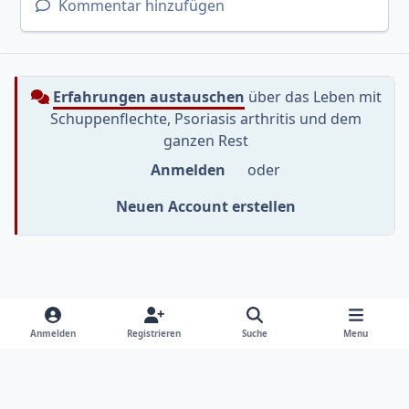
Kommentar hinzufügen
Erfahrungen austauschen
über das Leben mit
Schuppenflechte, Psoriasis arthritis und dem
ganzen Rest
Anmelden
oder
Neuen Account erstellen
Heller Modus
Dunkler Modus
Systemeinstellung
f
i
y
Anmelden
Registrieren
Suche
Menu
a
n
o
Sprache
Datenschutzerklärung
Kontakt
c
s
u
e
t
t
Cookies
RSS