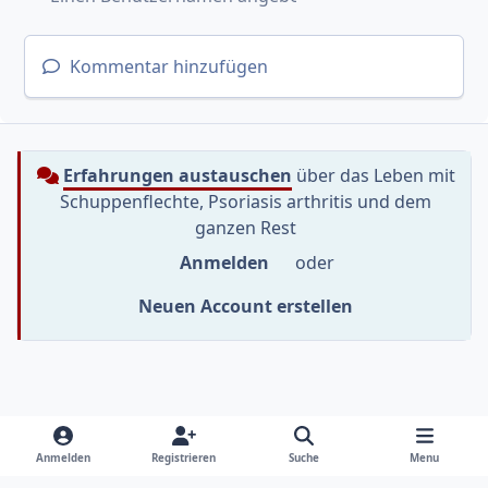
Kommentar hinzufügen
Erfahrungen austauschen
über das Leben mit
Schuppenflechte, Psoriasis arthritis und dem
ganzen Rest
Anmelden
oder
Neuen Account erstellen
Heller Modus
Dunkler Modus
Systemeinstellung
f
i
y
Anmelden
Registrieren
Suche
Menu
a
n
o