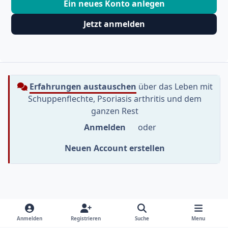
Ein neues Konto anlegen
Jetzt anmelden
Erfahrungen austauschen
über das Leben mit
Schuppenflechte, Psoriasis arthritis und dem
ganzen Rest
Anmelden
oder
Neuen Account erstellen
Heller Modus
Dunkler Modus
Systemeinstellung
f
i
y
Anmelden
Registrieren
Suche
Menu