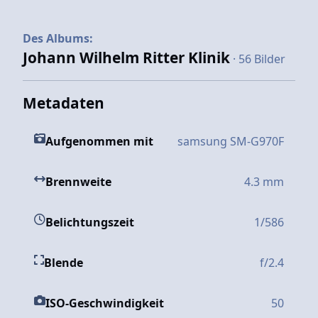
Des Albums:
Johann Wilhelm Ritter Klinik
· 56 Bilder
Metadaten
Aufgenommen mit
samsung SM-G970F
Brennweite
4.3 mm
Belichtungszeit
1/586
Blende
f/2.4
ISO-Geschwindigkeit
50