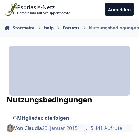
Zu Inhalt springen
Psoriasis-Netz
Anmelden
Gemeinsam mit Schuppenflechte
Startseite
help
Forums
Nutzungsbedingunge
Nutzungsbedingungen
Mitglieder, die folgen
Von
Claudia
23. Januar 2015
11 J.
· 5.441 Aufrufe