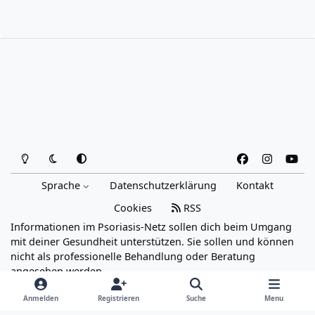
Heller Modus
Dunkler Modus
Systemeinstellung
f
i
y
a
n
o
Sprache
Datenschutzerklärung
Kontakt
c
s
u
e
t
t
Cookies
RSS
b
a
u
Informationen im Psoriasis-Netz sollen dich beim Umgang
o
g
b
mit deiner Gesundheit unterstützen. Sie sollen und können
o
r
e
nicht als professionelle Behandlung oder Beratung
angesehen werden.
k
a
Powered by
Invision Community
m
Anmelden
Registrieren
Suche
Menu