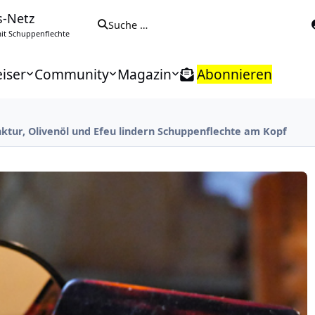
s-Netz
Suche …
t Schuppenflechte
iser
Community
Magazin
Abonnieren
nktur, Olivenöl und Efeu lindern Schuppenflechte am Kopf