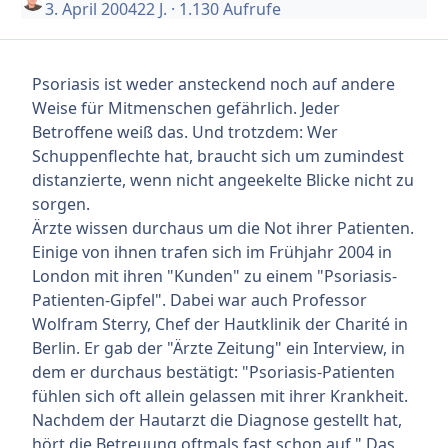
3. April 2004
22 J.
· 1.130 Aufrufe
Psoriasis ist weder ansteckend noch auf andere
Weise für Mitmenschen gefährlich. Jeder
Betroffene weiß das. Und trotzdem: Wer
Schuppenflechte hat, braucht sich um zumindest
distanzierte, wenn nicht angeekelte Blicke nicht zu
sorgen.
Ärzte wissen durchaus um die Not ihrer Patienten.
Einige von ihnen trafen sich im Frühjahr 2004 in
London mit ihren "Kunden" zu einem "Psoriasis-
Patienten-Gipfel". Dabei war auch Professor
Wolfram Sterry, Chef der Hautklinik der Charité in
Berlin. Er gab der "Ärzte Zeitung" ein Interview, in
dem er durchaus bestätigt: "Psoriasis-Patienten
fühlen sich oft allein gelassen mit ihrer Krankheit.
Nachdem der Hautarzt die Diagnose gestellt hat,
hört die Betreuung oftmals fast schon auf." Das