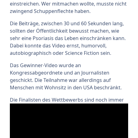
einstreichen. Wer mitmachen wollte, musste nicht
zwingend Schuppenflechte haben.
Die Beiträge, zwischen 30 und 60 Sekunden lang,
sollten der Öffentlichkeit bewusst machen, wie
sehr eine Psoriasis das Leben einschränken kann.
Dabei konnte das Video ernst, humorvoll,
autobiographisch oder Science Fiction sein.
Das Gewinner-Video wurde an
Kongressabgeordnete und an Journalisten
geschickt. Die Teilnahme war allerdings auf
Menschen mit Wohnsitz in den USA beschränkt.
Die Finalisten des Wettbewerbs sind noch immer