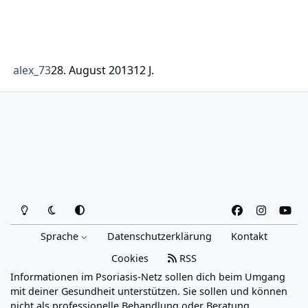
alex_73
28. August 2013
12 J.
Heller Modus
Dunkler Modus
Systemeinstellung
f
i
y
a
n
o
Sprache
Datenschutzerklärung
Kontakt
c
s
u
e
t
t
Cookies
RSS
b
a
u
Informationen im Psoriasis-Netz sollen dich beim Umgang
o
g
b
mit deiner Gesundheit unterstützen. Sie sollen und können
o
r
e
nicht als professionelle Behandlung oder Beratung