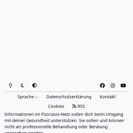
Heller Modus
Dunkler Modus
Systemeinstellung
f
i
y
a
n
o
Sprache
Datenschutzerklärung
Kontakt
c
s
u
e
t
t
Cookies
RSS
b
a
u
Informationen im Psoriasis-Netz sollen dich beim Umgang
o
g
b
mit deiner Gesundheit unterstützen. Sie sollen und können
o
r
e
nicht als professionelle Behandlung oder Beratung
angesehen werden.