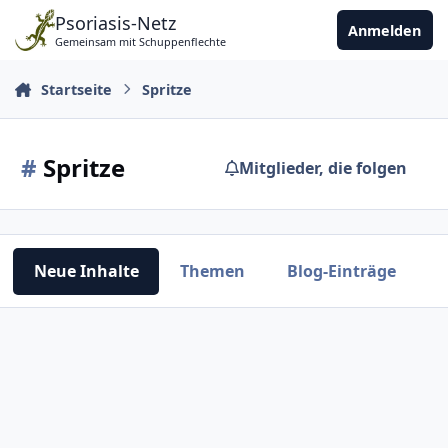
Zu Inhalt springen
Psoriasis-Netz
Anmelden
Gemeinsam mit Schuppenflechte
Startseite
Spritze
#
Spritze
Mitglieder, die folgen
Neue Inhalte
Themen
Blog-Einträge
A