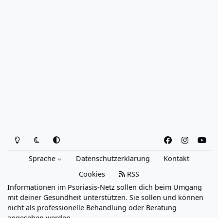
Heller Modus
Dunkler Modus
Systemeinstellung
f
i
y
a
n
o
Sprache
Datenschutzerklärung
Kontakt
c
s
u
e
t
t
Cookies
RSS
b
a
u
Informationen im Psoriasis-Netz sollen dich beim Umgang
o
g
b
mit deiner Gesundheit unterstützen. Sie sollen und können
o
r
e
nicht als professionelle Behandlung oder Beratung
angesehen werden.