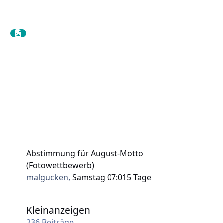
Abstimmung für August-Motto
(Fotowettbewerb)
malgucken
,
Samstag 07:01
5 Tage
Kleinanzeigen
Kleinanzeigen
236
Beiträge