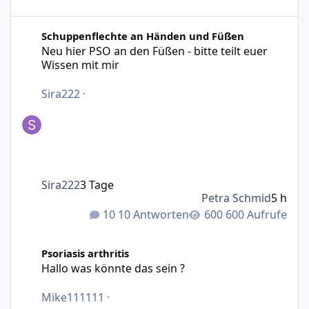
Neu hier PSO an den Füßen - bitte teilt euer Wissen mit m
Schuppenflechte an Händen und Füßen
Neu hier PSO an den Füßen - bitte teilt euer
Wissen mit mir
Sira222
·
Sira222
3 Tage
Petra Schmid
5 h
10 Antworten
600 Aufrufe
Hallo was könnte das sein ?
Psoriasis arthritis
Hallo was könnte das sein ?
Mike111111
·