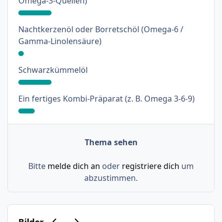
Omega-3-Quellen)
Nachtkerzenöl oder Borretschöl (Omega-6 /
: 3%
Gamma-Linolensäure)
: 18%
Schwarzkümmelöl
: 9%
Ein fertiges Kombi-Präparat (z. B. Omega 3-6-9)
Thema sehen
Bitte
melde dich an
oder
registriere dich
um
abzustimmen.
Vorherige Karussell-Folie
Nächste Karussell-Folie