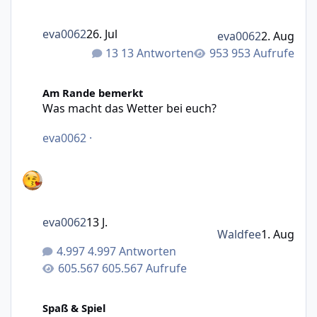
eva0062
26. Jul
eva0062
2. Aug
13 Antworten
953 Aufrufe
Was macht das Wetter bei euch?
Am Rande bemerkt
Was macht das Wetter bei euch?
eva0062
·
eva0062
13 J.
Waldfee
1. Aug
4.997 Antworten
605.567 Aufrufe
Abstimmung für August-Motto (Fotowettbewerb)
Spaß & Spiel