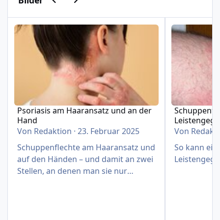
Bilder
Psoriasis am Haaransatz und an der Hand
Schuppenflech
Psoriasis am Haaransatz und an der
Schuppenfle
Hand
Leistengeg
Von
Redaktion
·
23. Februar 2025
Von
Redakt
Schuppenflechte am Haaransatz und
So kann eine
auf den Händen – und damit an zwei
Leistengege
Stellen, an denen man sie nur
schwer verbergen kann