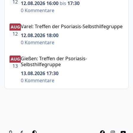
12
12.08.2026 16:00
bis
17:30
0 Kommentare
Varel: Treffen der Psoriasis-Selbsthilfegruppe
Varel: Treffen der Psoriasis-Selbsthilfegruppe
AUG
12
12.08.2026 18:00
0 Kommentare
Gießen: Treffen der Psoriasis-Selbsthilfegruppe
Gießen: Treffen der Psoriasis-
AUG
Selbsthilfegruppe
13
13.08.2026 17:30
0 Kommentare
Heller Modus
Dunkler Modus
Systemeinstellung
f
i
y