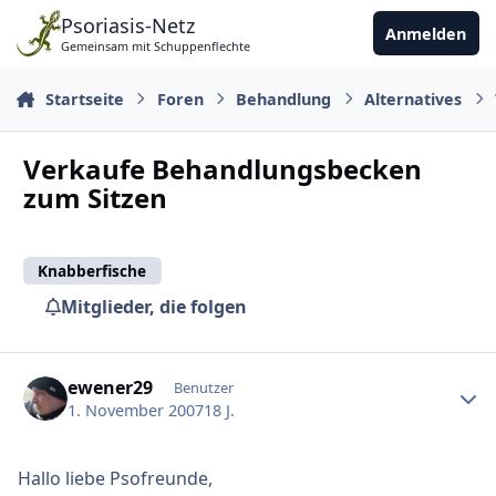
Zu Inhalt springen
Psoriasis-Netz
Anmelden
Gemeinsam mit Schuppenflechte
Startseite
Foren
Behandlung
Alternatives
Verkaufe Behandlungsbecken
zum Sitzen
Knabberfische
Mitglieder, die folgen
Ersteller-Statistik
ewener29
Benutzer
1. November 2007
18 J.
Hallo liebe Psofreunde,