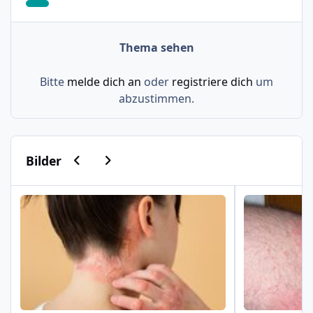
Thema sehen
Bitte
melde dich an
oder
registriere dich
um
abzustimmen.
Vorherige Karussell-Folie
Nächste Karussell-Folie
Bilder
Psoriasis am Haaransatz und an der Hand
Schuppenflech