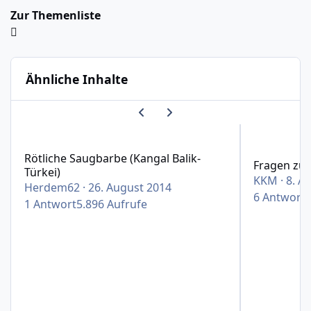
Zur Themenliste
Ähnliche Inhalte
Vorherige Karussell-Folie
Nächste Karussell-Folie
Rötliche Saugbarbe (Kangal Balik-Türkei)
Fragen zu Th
Rötliche Saugbarbe (Kangal Balik-
Fragen zu 
Türkei)
KKM
·
8. Ap
Herdem62
·
26. August 2014
6
Antwort
1
Antwort
5.896
Aufrufe