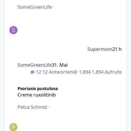
SomeGreenLife
·
Supermom
21 h
SomeGreenLife
31. Mai
12 Antworten
1.894 Aufrufe
Creme ruxolitinib
Psoriasis pustulosa
Creme ruxolitinib
Petra Schmid
·