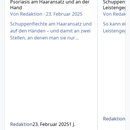
Psoriasis am Haaransatz und an der
Schuppenfle
Hand
Leistengeg
Von
Redaktion
·
23. Februar 2025
Von
Redakt
Schuppenflechte am Haaransatz und
So kann eine
auf den Händen – und damit an zwei
Leistengege
Stellen, an denen man sie nur
schwer verbergen kann
Redaktion
1
Redaktion
23. Februar 2025
1 J.