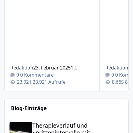
Redaktion
23. Februar 2025
1 J.
Redaktion
1
0 Kommentare
0 Komm
23.921 Aufrufe
8.6
Blog-Einträge
Therapieverlauf und Spritzenintervalle mit Cosentyx®(S
Therapieverlauf und
Spritzenintervalle mit