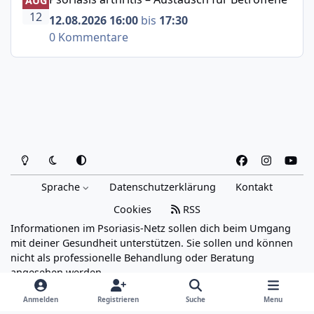
AUG
12
12.08.2026 16:00
bis
17:30
0 Kommentare
Heller Modus
Dunkler Modus
Systemeinstellung
f
i
y
a
n
o
Sprache
Datenschutzerklärung
Kontakt
c
s
u
e
t
t
Cookies
RSS
b
a
u
Informationen im Psoriasis-Netz sollen dich beim Umgang
o
g
b
mit deiner Gesundheit unterstützen. Sie sollen und können
o
r
e
nicht als professionelle Behandlung oder Beratung
angesehen werden.
k
a
Powered by
Invision Community
m
Anmelden
Registrieren
Suche
Menu