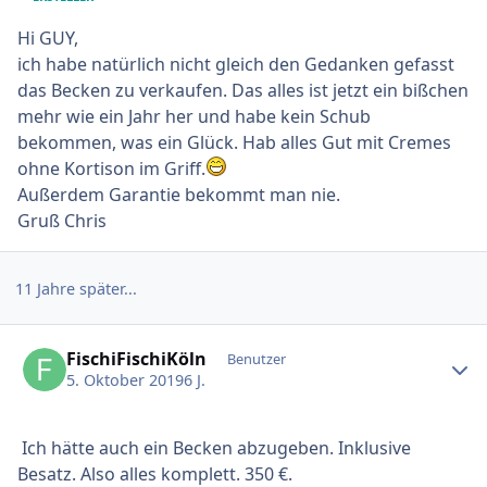
Hi GUY,
ich habe natürlich nicht gleich den Gedanken gefasst
das Becken zu verkaufen. Das alles ist jetzt ein bißchen
mehr wie ein Jahr her und habe kein Schub
bekommen, was ein Glück. Hab alles Gut mit Cremes
ohne Kortison im Griff.
Außerdem Garantie bekommt man nie.
Gruß Chris
11 Jahre später...
Ersteller-Statistik
FischiFischiKöln
Benutzer
5. Oktober 2019
6 J.
Ich hätte auch ein Becken abzugeben. Inklusive
Besatz. Also alles komplett. 350 €.