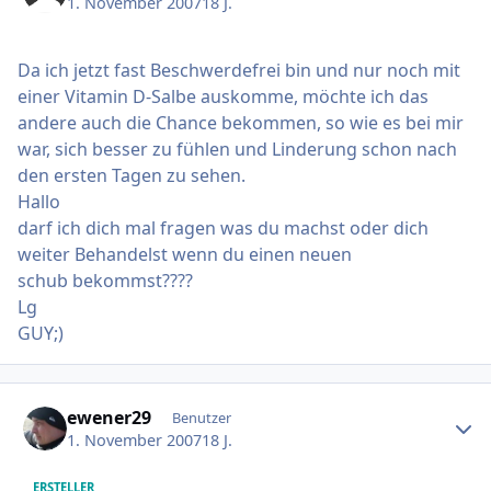
1. November 2007
18 J.
Da ich jetzt fast Beschwerdefrei bin und nur noch mit
einer Vitamin D-Salbe auskomme, möchte ich das
andere auch die Chance bekommen, so wie es bei mir
war, sich besser zu fühlen und Linderung schon nach
den ersten Tagen zu sehen.
Hallo
darf ich dich mal fragen was du machst oder dich
weiter Behandelst wenn du einen neuen
schub bekommst????
Lg
GUY;)
Ersteller-Statistik
ewener29
Benutzer
1. November 2007
18 J.
ERSTELLER