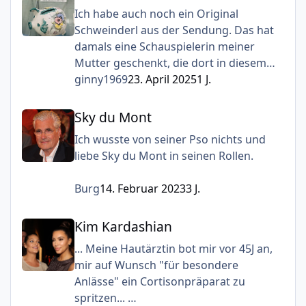
Ich habe auch noch ein Original
Schweinderl aus der Sendung. Das hat
damals eine Schauspielerin meiner
Mutter geschenkt, die dort in diesem
Krankenhaus entbunden hat in
ginny1969
23. April 2025
1 J.
München. Leider habe ich den Namen
Sky du Mont
dieser Schauspielerin vergessen und
Sky du Mont
meine Mutter ist schon gestorben. Als
Ich wusste von seiner Pso nichts und
sie starb, nahm ich dieses Schweinderl
liebe Sky du Mont in seinen Rollen.
mit zu mir.
Burg
14. Februar 2023
3 J.
Kim Kardashian
Kim Kardashian
... Meine Hautärztin bot mir vor 45J an,
mir auf Wunsch "für besondere
Anlässe" ein Cortisonpräparat zu
spritzen...