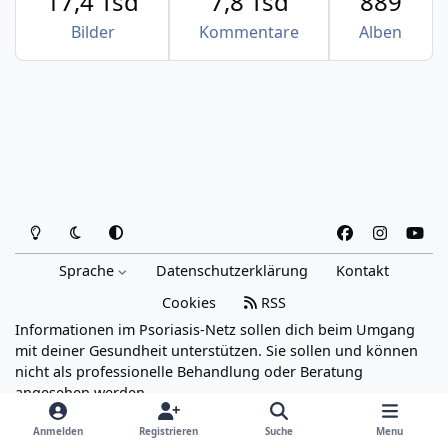
17,4 Tsd
7,8 Tsd
889
Bilder
Kommentare
Alben
Heller Modus
Dunkler Modus
Systemeinstellung
f
i
y
a
n
o
Sprache
Datenschutzerklärung
Kontakt
c
s
u
e
t
t
Cookies
RSS
b
a
u
Informationen im Psoriasis-Netz sollen dich beim Umgang
o
g
b
mit deiner Gesundheit unterstützen. Sie sollen und können
o
r
e
nicht als professionelle Behandlung oder Beratung
angesehen werden.
k
a
Powered by
Invision Community
m
Anmelden
Registrieren
Suche
Menu