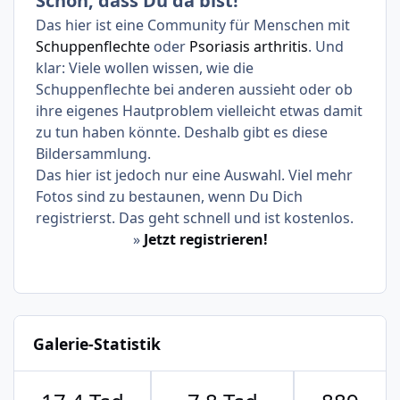
Schön, dass Du da bist!
übertriebenen Therapieversuche, dann
Das hier ist eine Community für Menschen mit
meine gesamte Haut in Mitleidenschaft
Schuppenflechte
oder
Psoriasis arthritis
. Und
gezogen war, hatte ich doch Mannequin
klar: Viele wollen wissen, wie die
aus der Liste meiner Möglichkeiten
Schuppenflechte bei anderen aussieht oder ob
wieder gestrichen. Stattdessen hatte ich
ihre eigenes Hautproblem vielleicht etwas damit
den Bereich der Naturwissenschaften
zu tun haben könnte. Deshalb gibt es diese
noch auf Medizin, Pharmazie und
Bildersammlung.
Toxikologie ausgeweitet. (Wenn bei mir
Das hier ist jedoch nur eine Auswahl. Viel mehr
schon mit Schönheit kein Staat mehr zu
Fotos sind zu bestaunen, wenn Du Dich
machen war, .... dann halt vermehrt mit
registrierst. Das geht schnell und ist kostenlos.
Wissen....
»
Jetzt registrieren!
Deshalb halte ich die junge Frau Cara
Delevingne für sehr mutig!!!
Hochachtung!
(Jedoch auch ich hielt während meines
ausgeprägtesten Pso-Schubs
Galerie-Statistik
unverfroren Unterricht an einer
Kostmetikschule... - mit meinem
Aussehen also genau am richtigen Ort.)