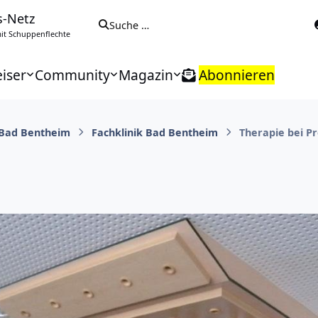
s-Netz
Suche …
t Schuppenflechte
iser
Community
Magazin
Abonnieren
 Bad Bentheim
Fachklinik Bad Bentheim
Therapie bei P