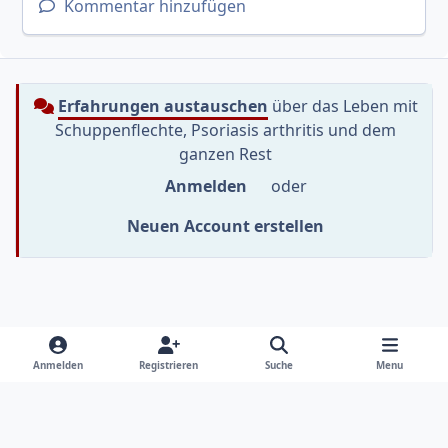
Kommentar hinzufügen
Erfahrungen austauschen
über das Leben mit
Schuppenflechte, Psoriasis arthritis und dem
ganzen Rest
Anmelden
oder
Neuen Account erstellen
Heller Modus
Dunkler Modus
Systemeinstellung
f
i
y
Anmelden
Registrieren
Suche
Menu
a
n
o
Sprache
Datenschutzerklärung
Kontakt
c
s
u
e
t
t
Cookies
RSS