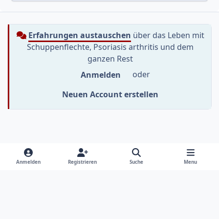
Erfahrungen austauschen
über das Leben mit
Schuppenflechte, Psoriasis arthritis und dem
ganzen Rest
Anmelden
oder
Neuen Account erstellen
Heller Modus
Dunkler Modus
Systemeinstellung
f
i
y
Anmelden
Registrieren
Suche
Menu
a
n
o
Sprache
Datenschutzerklärung
Kontakt
c
s
u
e
t
t
Cookies
RSS
b
a
u
Informationen im Psoriasis-Netz sollen dich beim Umgang