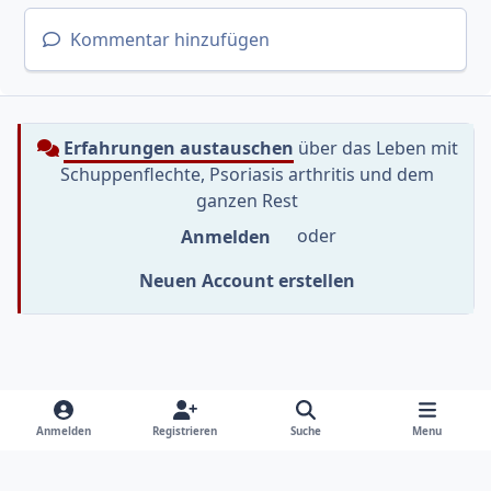
Kommentar hinzufügen
Erfahrungen austauschen
über das Leben mit
Schuppenflechte, Psoriasis arthritis und dem
ganzen Rest
Anmelden
oder
Neuen Account erstellen
Heller Modus
Dunkler Modus
Systemeinstellung
f
i
y
Anmelden
Registrieren
Suche
Menu
a
n
o
Sprache
Datenschutzerklärung
Kontakt
c
s
u