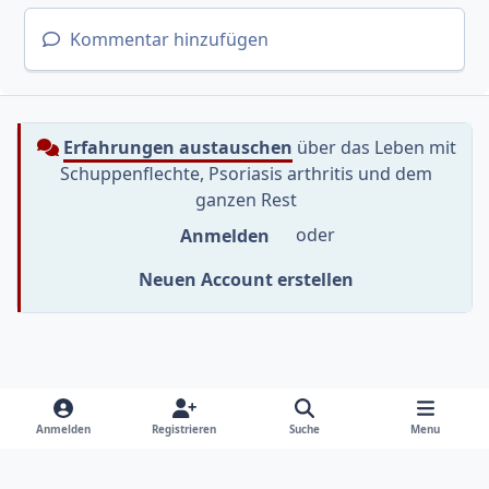
Kommentar hinzufügen
Erfahrungen austauschen
über das Leben mit
Schuppenflechte, Psoriasis arthritis und dem
ganzen Rest
Anmelden
oder
Neuen Account erstellen
Heller Modus
Dunkler Modus
Systemeinstellung
f
i
y
Anmelden
Registrieren
Suche
Menu
a
n
o
Sprache
Datenschutzerklärung
Kontakt
c
s
u