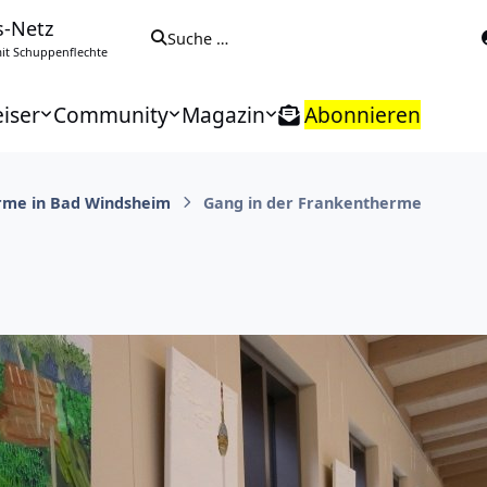
s-Netz
Suche …
t Schuppenflechte
iser
Community
Magazin
Abonnieren
rme in Bad Windsheim
Gang in der Frankentherme