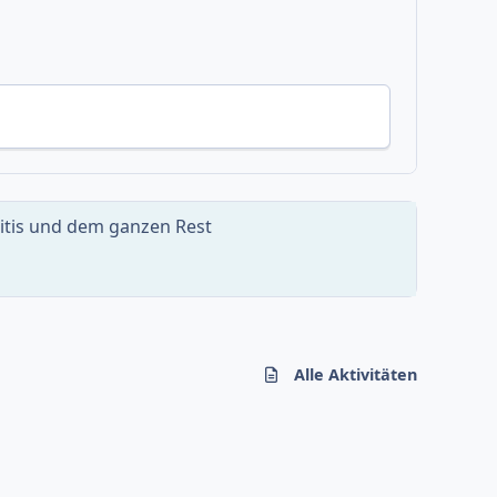
ritis und dem ganzen Rest
Alle Aktivitäten
f
i
y