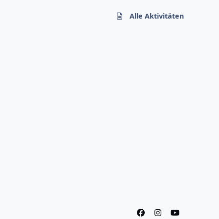
Alle Aktivitäten
f
i
y